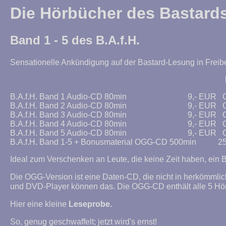
Die Hörbücher des Bastards 
Band 1 - 5 des B.A.f.H.
Sensationelle Ankündigung auf der Bastard-Lesung in Freibe
B.A.f.H. Band 1 Audio-CD 80min				9,- EUR   Code A1

B.A.f.H. Band 2 Audio-CD 80min				9,- EUR   Code A2

B.A.f.H. Band 3 Audio-CD 80min				9,- EUR   Code A3

B.A.f.H. Band 4 Audio-CD 80min				9,- EUR   Code A4

B.A.f.H. Band 5 Audio-CD 80min				9,- EUR   Code A5

Ideal zum Verschenken an Leute, die keine Zeit haben, ein 
Die OGG-Version ist eine Daten-CD, die nicht in herkömml
und DVD-Player können das. Die OGG-CD enthält alle 5 Hörb
Hier eine kleine
Leseprobe.
So, genug geschwaffelt; jetzt wird's ernst!